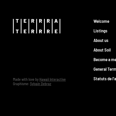
Welcome
Listings
About us
About Soil
Become a m
General Term
Statuts de l'
Made with love by
Hawaii Interactive
Graphisme:
Sylvain Debraz